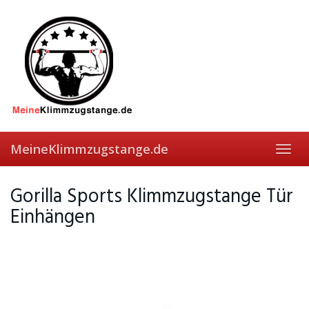
Skip
to
main
content
MeineKlimmzugstange.de
Toggl
navig
Gorilla Sports Klimmzugstange Tür
Einhängen